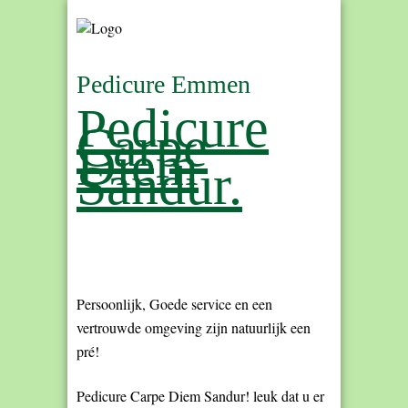
Pedicure Emmen
Pedicure
Carpe
Diem
Sandur.
Pedicure Emmen, zoveel
keuze.
Persoonlijk, Goede service en een
vertrouwde omgeving zijn natuurlijk een
pré!
Pedicure Carpe Diem Sandur! leuk dat u er